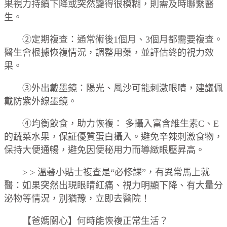
果視力持續下降或突然變得很模糊，則需及時聯繫醫
生。
②定期複查：通常術後1個月、3個月都需要複查。
醫生會根據恢複情況，調整用藥，並評估終的視力效
果。
③外出戴墨鏡：陽光、風沙可能刺激眼睛，建議佩
戴防紫外線墨鏡。
④均衡飲食，助力恢複： 多攝入富含維生素C、E
的蔬菜水果，保証優質蛋白攝入。避免辛辣刺激食物，
保持大便通暢，避免因便秘用力而導緻眼壓昇高。
> > 溫馨小貼士複查是“必修課”，有異常馬上就
醫：如果突然出現眼睛紅痛、視力明顯下降、有大量分
泌物等情況，別猶豫，立即去醫院！
【爸媽關心】何時能恢複正常生活？