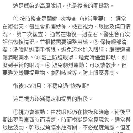
這是感染的高風險期，也是複查的關鍵點。
① 按時複查是關鍵· 次複查（非常重要）： 通常
在術後天。醫生會拆開紗佈，檢查視力、眼壓及傷口情
況。· 第二次複查： 通常在術後一週左右。醫生會再次
評估恢複情況，並根據需要調整用藥。② 保持眼部清
潔：洗臉時避開手術眼，避免污水進入眼睛；繼續遵醫
囑滴眼藥水。③ 戴上防護眼罩：睡覺時儘量仰臥，別
壓到手術的眼睛。④ 避免劇烈運動：可以散散步，但
要避免彎腰提重物、劇烈咳嗽等，防止眼壓昇高。
術後1-3個月：平穩度過“恢複期”
這是視力逐漸穩定和提昇的階段。
①視力會波動：由於眼部仍在恢複和適應，術後早
期出現看東西時而清楚、時而模糊是常見現象，通常與
眼壓波動、幹眼或角膜水腫有關，不必過度焦慮。但如