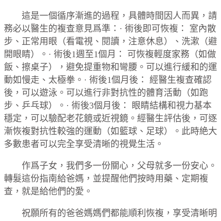
這是一個循序漸進的過程，具體時間因人而異，請
務必以醫生的複查意見爲準：· 術後即可恢複： 室內散
步、正常用眼（看電視、閱讀，注意休息）、洗漱（避
開眼睛）。· 術後1週至1個月： 可恢複輕度家務（如做
飯、擦桌子），避免提重物和彎腰。可以進行緩和的運
動如慢走、太極拳。· 術後1個月後： 經醫生複查確認
後，可以遊泳。可以進行非對抗性的體育活動（如跑
步、乒乓球）。· 術後3個月後： 眼睛結構和視力基本
穩定，可以驗配老花鏡或近視鏡。經醫生評估後，可逐
漸恢複對抗性較強的運動（如籃球、足球）。此時絶大
多數患者可以完全享受清晰的視覺生活。
作爲子女，我們多一份關心，父母就多一份安心。
轉髮這份指南給爸媽，並提醒他們按時用藥、定期複
查，就是給他們的愛。
祝願所有的爸爸媽媽們都能順利恢複，享受清晰明