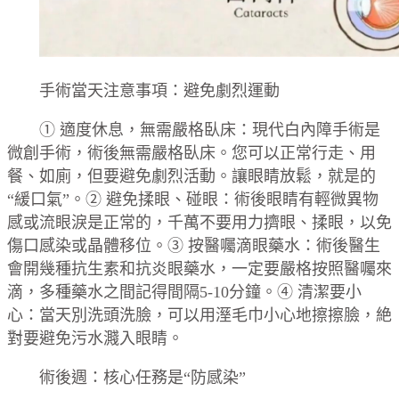
手術當天注意事項：避免劇烈運動
① 適度休息，無需嚴格臥床：現代白內障手術是
微創手術，術後無需嚴格臥床。您可以正常行走、用
餐、如廁，但要避免劇烈活動。讓眼睛放鬆，就是的
“緩口氣”。② 避免揉眼、碰眼：術後眼睛有輕微異物
感或流眼淚是正常的，千萬不要用力擠眼、揉眼，以免
傷口感染或晶體移位。③ 按醫囑滴眼藥水：術後醫生
會開幾種抗生素和抗炎眼藥水，一定要嚴格按照醫囑來
滴，多種藥水之間記得間隔5-10分鐘。④ 清潔要小
心：當天別洗頭洗臉，可以用溼毛巾小心地擦擦臉，絶
對要避免污水濺入眼睛。
術後週：核心任務是“防感染”