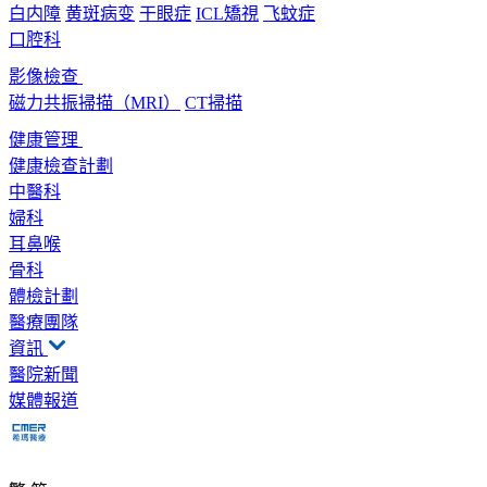
白内障
黄斑病变
干眼症
ICL矯視
飞蚊症
口腔科
影像檢查
磁力共振掃描（MRI）
CT掃描
健康管理
健康檢查計劃
中醫科
婦科
耳鼻喉
骨科
體檢計劃
醫療團隊
資訊
醫院新聞
媒體報道