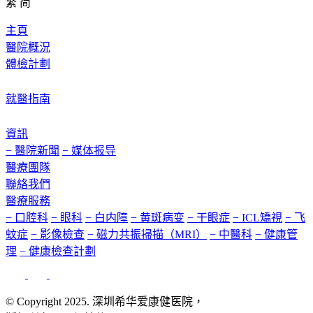
繁
简
主頁
醫院概況
體檢計劃
就醫指南
資訊
− 醫院新聞
− 媒体报导
醫療團隊
聯絡我們
醫療服務
− 口腔科
− 眼科
− 白内障
− 黄斑病变
− 干眼症
− ICL矯視
− 飞
蚊症
− 影像檢查
− 磁力共振掃描（MRI）
− 中醫科
− 健康管
理
− 健康檢查計劃
© Copyright 2025. 深圳希华爱康健医院，