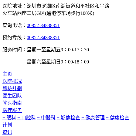
医院地址：
深圳市罗湖区南湖街道和平社区和平路
火车站西座二层G区(通港停车场步行100米)
查询电话：
00852-84838351
预约专线：
00852-84838351
服务时间：
星期一至星期五9：00-17：30
星期六至星期日9：00-18：00
主页
医院概况
體檢計劃
医生团队
就医指南
医疗服务
− 眼科
− 口腔科
− 中醫科
− 影像检查
− 健康管理
− 健康检查
计划
资讯