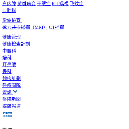
白内障
黄斑病变
干眼症
ICL矯視
飞蚊症
口腔科
影像檢查
磁力共振掃描（MRI）
CT掃描
健康管理
健康檢查計劃
中醫科
婦科
耳鼻喉
骨科
體檢計劃
醫療團隊
資訊
醫院新聞
媒體報道