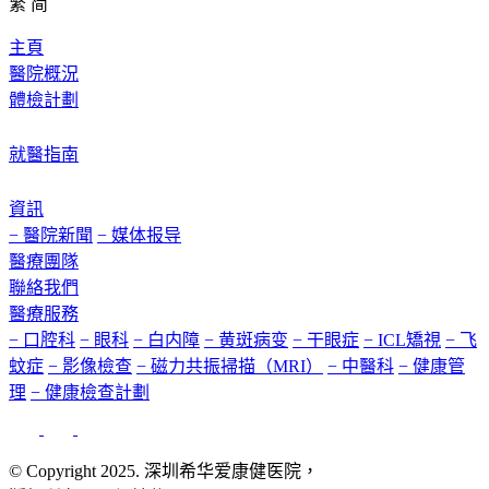
繁
简
主頁
醫院概況
體檢計劃
就醫指南
資訊
− 醫院新聞
− 媒体报导
醫療團隊
聯絡我們
醫療服務
− 口腔科
− 眼科
− 白内障
− 黄斑病变
− 干眼症
− ICL矯視
− 飞
蚊症
− 影像檢查
− 磁力共振掃描（MRI）
− 中醫科
− 健康管
理
− 健康檢查計劃
© Copyright 2025. 深圳希华爱康健医院，