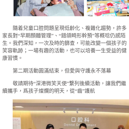
隨着兒童口腔問題呈現低齡化、複雜化趨勢，許多
家長對“早期顏麵管理”、“錯頜畸形幹預”等概唸仍感陌
生。我們深知，一次及時的篩查，可能改變一個孩子的
笑容軌跡；一場有趣的活動，也可以培養一生受益的健
康習慣。
第二期活動圓滿結束，但愛與守護永不落幕
敬請期待“深港微笑天使”繫列後續活動，讓我們繼
續攜手，爲孩子燦爛的明天，從“齒”護航