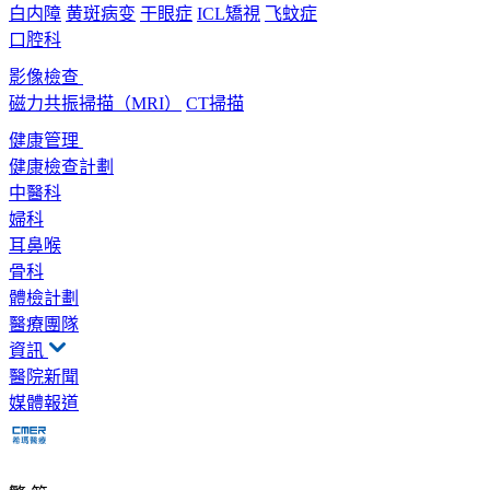
白内障
黄斑病变
干眼症
ICL矯視
飞蚊症
口腔科
影像檢查
磁力共振掃描（MRI）
CT掃描
健康管理
健康檢查計劃
中醫科
婦科
耳鼻喉
骨科
體檢計劃
醫療團隊
資訊
醫院新聞
媒體報道