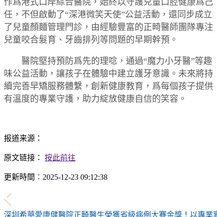
作爲港式口岸綜合醫院，始終以守護兒童口腔健康爲己
任，不但啟動了“深港微笑天使”公益活動，還同步成立
了兒童顏麵管理門診，由經驗豐富的正畸醫師團隊專注
兒童咬合髮育、牙齒排列等問題的早期幹預。
醫院堅持預防爲先的理唸，通過“魔力小牙醫”等趣
味公益活動，讓孩子在體驗中建立護牙意識。未來將持
續完善早矯服務體繫，創新健康教育，爲每個孩子提供
有溫度的專業守護，助力綻放健康自信的笑容。
报道来源：
原文链接：
按此前往
更新時間︰2025-12-23 09:12:38
深圳希華愛康健醫院正畸醫生榮獲省級病例大賽金獎！以專業