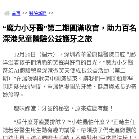
>>
>>
首页
醫院新聞
“魔力小牙醫”第二期圓滿收官，助力百名
深港兒童體驗公益護牙之旅
12月20日（週六），深圳希華愛康健醫院口腔門診
洋溢着孩子們清脆的笑聲與好奇的目光。“魔力小牙醫
奇幻AI體驗營暨深港微笑天使成長公益活動（第二
期）”在溫暖與歡笑中圓滿結束。讓我們一同回顧那些
閃閃髮光的瞬間，重溫這場關於牙齒、健康與成長的奇
妙旅程。
趣味課堂：牙齒的秘密，原來這麼有趣！
“爲什麼牙齒要排隊？”“小蛀蟲怕什麼？”正畸主任
錢若谷醫生用生動有趣的講解，帶領孩子們走進微觀的
口腔世界。孩子們瞪大眼睛，不時髮出“原來是這樣！”