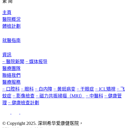
繁
简
主頁
醫院概況
體檢計劃
就醫指南
資訊
− 醫院新聞
− 媒体报导
醫療團隊
聯絡我們
醫療服務
− 口腔科
− 眼科
− 白内障
− 黄斑病变
− 干眼症
− ICL矯視
− 飞
蚊症
− 影像檢查
− 磁力共振掃描（MRI）
− 中醫科
− 健康管
理
− 健康檢查計劃
© Copyright 2025. 深圳希华爱康健医院，