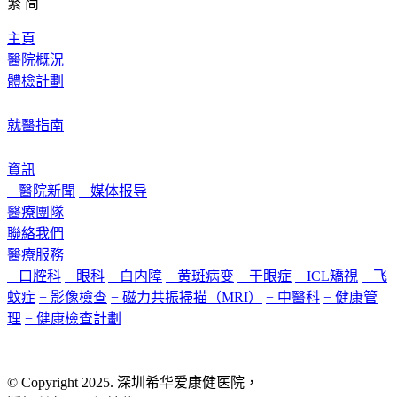
繁
简
主頁
醫院概況
體檢計劃
就醫指南
資訊
− 醫院新聞
− 媒体报导
醫療團隊
聯絡我們
醫療服務
− 口腔科
− 眼科
− 白内障
− 黄斑病变
− 干眼症
− ICL矯視
− 飞
蚊症
− 影像檢查
− 磁力共振掃描（MRI）
− 中醫科
− 健康管
理
− 健康檢查計劃
© Copyright 2025. 深圳希华爱康健医院，