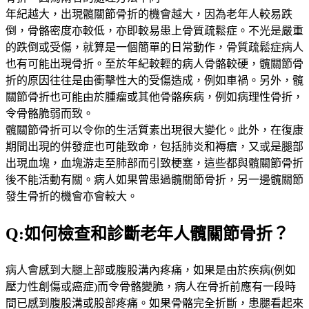
年紀越大，出現髖關節骨折的機會越大，因為老年人較易跌
倒，骨骼密度亦較低，亦即較易患上骨質疏鬆症。不光是嚴重
的跌倒或受傷，就算是一個簡單的日常動作，骨質疏鬆症病人
也有可能出現骨折。至於年紀較輕的病人骨骼較硬，髖關節骨
折的原因往往是由衝擊性大的受傷造成，例如車禍。另外，髖
關節骨折也可能由於腫瘤或其他骨骼疾病，例如病理性骨折，
令骨骼脆弱而致。
髖關節骨折可以令你的生活質素出現很大變化。此外，在復康
期間出現的併發症也可能致命，包括肺炎和褥瘡，又或是腿部
出現血塊，血塊游走至肺部而引致梗塞，這些都與髖關節骨折
後不能活動有關。病人如果曾患過髖關節骨折，另一邊髖關節
發生骨折的機會亦會較大。
Q:如何檢查和診斷老年人髖關節骨折？
病人會感到大腿上部或腹股溝內疼痛，如果是由於疾病(例如
壓力性創傷或癌症)而令骨骼變脆，病人在骨折前應有一段時
間已感到腹股溝或股部疼痛。如果骨骼完全折斷，患腿看起來