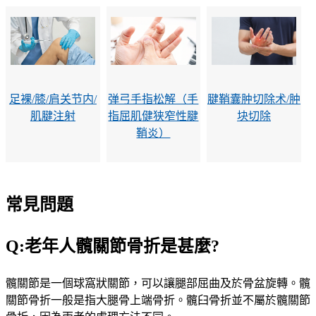
足裸/膝/肩关节内/
弹弓手指松解（手
腱鞘囊肿切除术/肿
肌腱注射
指屈肌健狭窄性腱
块切除
鞘炎）
常見問題
Q:老年人髖關節骨折是甚麼?
髖關節是一個球窩狀關節，可以讓腿部屈曲及於骨盆旋轉。髖
關節骨折一般是指大腿骨上端骨折。髖臼骨折並不屬於髖關節