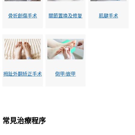
骨折創傷手术
關節置换及修复
肌腱手术
拇趾外翻矫正手术
倒甲/嵌甲
常見治療程序