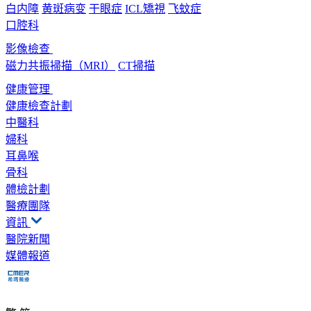
白内障
黄斑病变
干眼症
ICL矯視
飞蚊症
口腔科
影像檢查
磁力共振掃描（MRI）
CT掃描
健康管理
健康檢查計劃
中醫科
婦科
耳鼻喉
骨科
體檢計劃
醫療團隊
資訊
醫院新聞
媒體報道