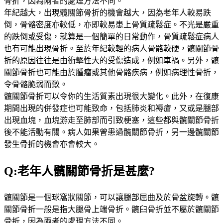
骨折，因為兩者的處理方法不同。
年紀越大，出現髖關節骨折的機會越大，因為老年人較易跌
倒，骨骼密度亦較低，亦即較易患上骨質疏鬆症。不光是嚴重
的跌倒或受傷，就算是一個簡單的日常動作，骨質疏鬆症病人
也有可能出現骨折。至於年紀較輕的病人骨骼較硬，髖關節骨
折的原因往往是由衝擊性大的受傷造成，例如車禍。另外，髖
關節骨折也可能由於腫瘤或其他骨骼疾病，例如病理性骨折，
令骨骼脆弱而致。
髖關節骨折可以令你的生活質素出現很大變化。此外，在復康
期間出現的併發症也可能致命，包括肺炎和褥瘡，又或是腿部
出現血塊，血塊游走至肺部而引致梗塞，這些都與髖關節骨折
後不能活動有關。病人如果曾患過髖關節骨折，另一邊髖關節
發生骨折的機會亦會較大。
Q:老年人髖關節骨折是甚麼?
髖關節是一個球窩狀關節，可以讓腿部屈曲及於骨盆旋轉。髖
關節骨折一般是指大腿骨上端骨折。髖臼骨折並不屬於髖關節
骨折，因為兩者的處理方法不同。