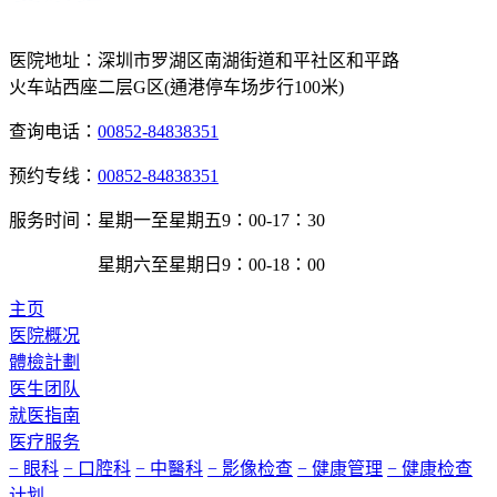
医院地址：
深圳市罗湖区南湖街道和平社区和平路
火车站西座二层G区(通港停车场步行100米)
查询电话：
00852-84838351
预约专线：
00852-84838351
服务时间：
星期一至星期五9：00-17：30
星期六至星期日9：00-18：00
主页
医院概况
體檢計劃
医生团队
就医指南
医疗服务
− 眼科
− 口腔科
− 中醫科
− 影像检查
− 健康管理
− 健康检查
计划